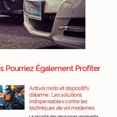
s Pourriez Également Profiter
Antivol moto et dispositifs
d’alarme : Les solutions
indispensables contre les
techniques de vol modernes
La sécurité des deux-roues représente