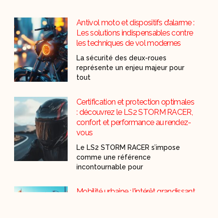
Antivol moto et dispositifs d’alarme :
Les solutions indispensables contre
les techniques de vol modernes
La sécurité des deux-roues
représente un enjeu majeur pour
tout
Certification et protection optimales
: découvrez le LS2 STORM RACER,
confort et performance au rendez-
vous
Le LS2 STORM RACER s’impose
comme une référence
incontournable pour
Mobilité urbaine : l’intérêt grandissant
pour les trottinettes électriques face
aux défis de rentabilité